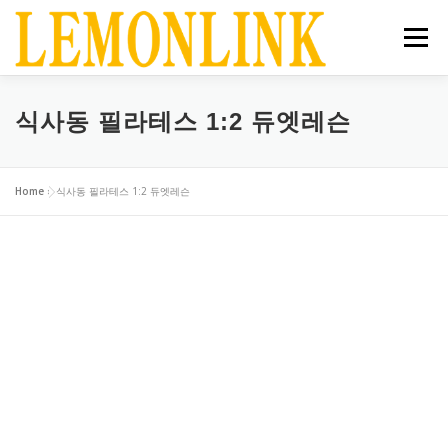
메뉴
홈
공지사항
서비스
상점
매거진
식사동 필라테스 1:2 듀엣레슨
장바구니
로그인
Home
»
식사동 필라테스 1:2 듀엣레슨