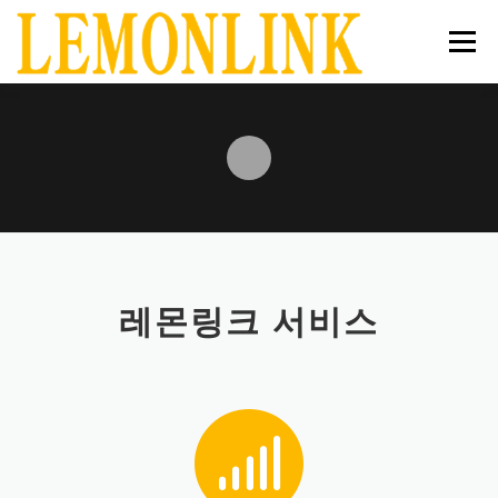
내
용
메뉴
으
로
바
로
홈
공지사항
서비스
상점
매거진
가
기
장바구니
로그인
레몬링크 서비스