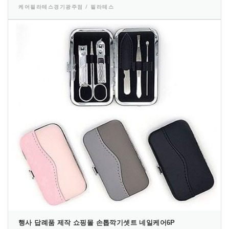
케어필라테스경기광주점 / 필라테스
행사 답례품 제작 쇼핑몰 손톱깍기셋트 네일케어6P