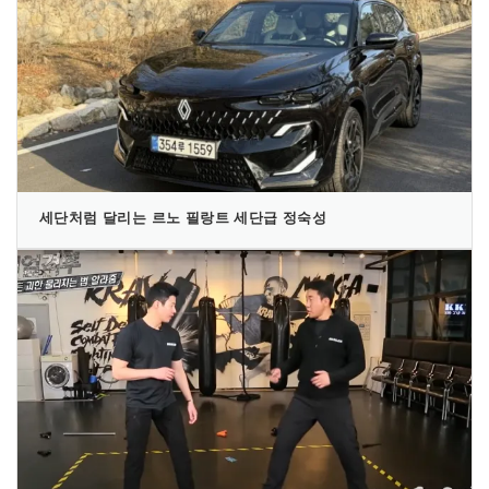
세단처럼 달리는 르노 필랑트 세단급 정숙성