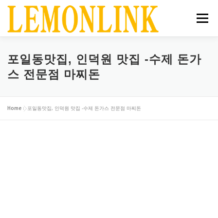
내
용
메뉴
으
로
바
로
홈
공지사항
서비스
상점
매거진
포일동맛집, 인덕원 맛집 -수제 돈가
가
스 전문점 마찌돈
기
장바구니
로그인
Home
»
포일동맛집, 인덕원 맛집 -수제 돈가스 전문점 마찌돈